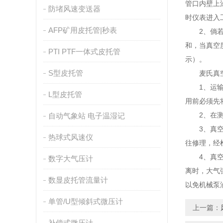
管口内壁上
防堵风速变送器
时仪表进入
AFP矿用皮托管|秒表
2、倘若真
和，当真空度
PTI PTF一体式皮托管
示）。
S型皮托管
麦氏真空
1、运输及
L型皮托管
用前必须先
2、在测量
自动气象站 电子温湿记
3、真空计
热球式风速仪
往修理，经
4、真空计
数字大气压计
离时，大气
数显皮托管流量计
以免机械泵
单管/U型倾斜式微压计
上一篇：
补偿式微压计