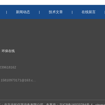
新闻动态
技术文章
在线留言
|
|
|
：
环保在线
39618162
邮箱：15810973171@163.com
权所有：北京北拓仪器设备有限公司
备案号：京ICP备16023794号-4
sitem