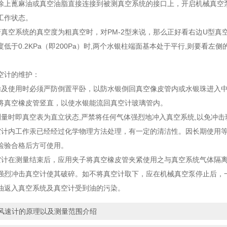
涂上蓖麻油或真空油脂直接连接到被测真空系统的接口上，开启机械真空泵
工作状态。
空系统的真空度为粗真空时，对PM-2型来说，那么正好看右边U型真
低于0.2KPa（即200Pa）时,两个水银柱端面基本处于平行,则要看
计的维护：
使用时必须严防倒置平卧，以防水银倒回真空像皮管内或水银珠进入中
将真空橡皮管竖直，以使水银能流回真空计玻璃管内。
时即真空表为直立状态,严禁将任何气体强烈地冲入真空系统,以免冲击
内工作汞已经经过化学物理方法处理，有一定的清洁性。因长期使用等
检验合格后方可使用。
在测量结束后，应用夹子将真空橡皮管夹紧使用之与真空系统气体隔离
强烈冲击真空计使其破碎。如不将真空计取下，应在机械真空泵停止后，
油返入真空系统及真空计受到油的污染。
风速计的原理以及测量范围介绍