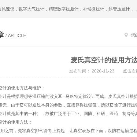
热门搜索：公司主要提供L型皮托管，S型皮托管，便携式风向风速仪，数字大气压计，精密数字压差计，补偿微压计，斜管压差计，空盒气压表，数字式微压差计，温湿度记
章
您
/ ARTICLE
麦氏真空计的使用方
发布时间： 2020-11-23 点击次数
计的使用方法与维护：
是根据理想等温压缩的波义耳--马略特定律设计而成。麦氏真空计根据
钢壳。由于它可以通过本身的参数，直接算得压强值，所以它除了进行压
空计就是其中的一种），故被广泛用于工业、国防、科研、医药、制冷等
计的使用方法：
之前，先将真空排气管向上拎起，让真空表放在下面，以防在运输过程