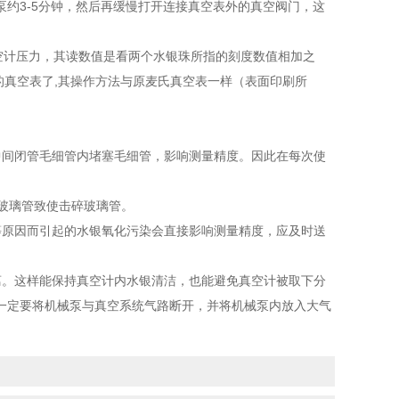
约3-5分钟，然后再缓慢打开连接真空表外的真空阀门，这
空计压力，其读数值是看两个水银珠所指的刻度数值相加之
左侧的真空表了,其操作方法与原麦氏真空表一样（表面印刷所
间闭管毛细管内堵塞毛细管，影响测量精度。因此在每次使
玻璃管致使击碎玻璃管。
原因而引起的水银氧化污染会直接影响测量精度，应及时送
。这样能保持真空计内水银清洁，也能避免真空计被取下分
一定要将机械泵与真空系统气路断开，并将机械泵内放入大气