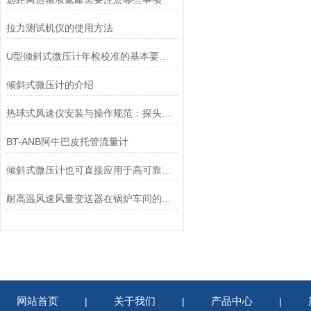
拉力测试机仪的使用方法
U型倾斜式微压计年检校准的基本要求校准的说明
倾斜式微压计的介绍
热球式风速仪安装与操作规范：探头定位、数据读取与环境干扰规避
BT-ANB阿牛巴皮托管流量计
倾斜式微压计也可直接应用于高可靠性监测环节对其它仪表的表决监测
耐高温风速风量变送器在锅炉车间的应用：实时监测、数据上传与安全生产适配分析
网站首页
关于我们
产品中心
|
|
|