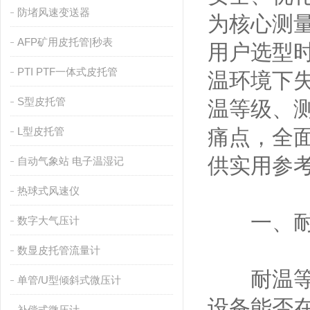
防堵风速变送器
为核心测
AFP矿用皮托管|秒表
用户选型
PTI PTF一体式皮托管
温环境下
S型皮托管
温等级、
L型皮托管
痛点，全
供实用参
自动气象站 电子温湿记
热球式风速仪
一、耐温
数字大气压计
数显皮托管流量计
耐温等级
单管/U型倾斜式微压计
设备能否
补偿式微压计