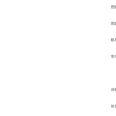
您
您
联
常
详
补