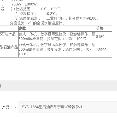
： 700W，1000W。
制器： ⑴ 控温范围： 0℃～100℃。
温精度： ±0.2℃。
传感器： 工业铂电阻，其分度号为Pt100。
： 分度值为0.2℃的全浸水银温度计。
参数
价格
4型石油产品
台式一体机，数字显示温控仪、轻触键操作，配
8150
600ml试样量筒，控温范围：浴温～100℃
台式一体机，数字显示温控仪、轻触键操作，配
4A型石油产品
600ml试样量筒，带制冷器，温度范围：（0～
12900
100℃
价
产品：