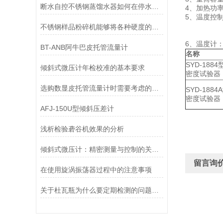
断水自控不锈钢蒸馏水器如何在停水状态下实现自动断电保护
4、加热功率
5、温度控
⑵ 控
不锈钢样品粉碎机能够将各种硬度的样品进行有效破碎
⑶ 温度
6、温度计
BT-ANB阿牛巴皮托管流量计
名称
SYD-188
倾斜式微压计年检校准的基本要求
密度试验器
选购数显皮托管流量计时需要考虑的问题
SYD-188
密度试验器
AFJ-150U型倾斜压差计
浅析检验砻谷机效果的分析
倾斜式微压计：精密测量与控制的关键工具
留言询
在使用旋涡振荡器过程中的注意事项
关于杜瓦瓶为什么要定期检测的问题探讨