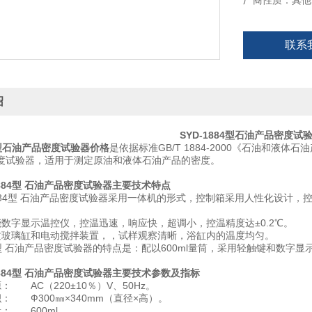
厂商性质：其他
联系
绍
SYD-1884型石油产品密度试
84型石油产品密度试验器价格
是依据标准GB/T 1884-2000《石油和液
度试验器，适用于测定原油和液体石油产品的密度。
1884型 石油产品密度试验器主要技术特点
-1884型 石油产品密度试验器采用一体机的形式，控制箱采用人性化设计
能数字显示温控仪，控温迅速，响应快，超调小，控温精度达±0.2℃。
质玻璃缸和电动搅拌装置，，试样观察清晰，浴缸内的温度均匀。
84型 石油产品密度试验器的特点是：配以600ml量筒，采用轻触键和数
1884型 石油产品密度试验器主要技术参数及指标
： AC（220±10％）V、50Hz。
： Ф300㎜×340mm（直径×高）。
： 600ml。