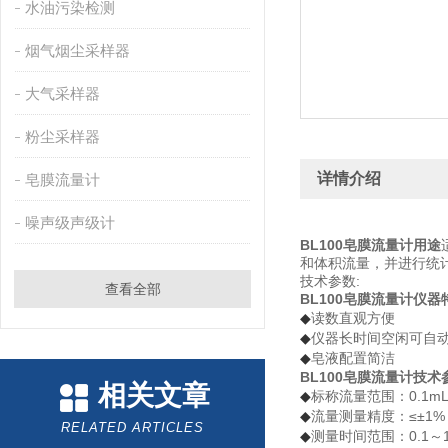
水油污染检测
烟气烟尘采样器
大气采样器
粉尘采样器
详情介绍
皂膜流量计
噪声级声级计
BL100皂膜流量计用途
和体积流量，并进行统
技术参数:
查看全部
BL100皂膜流量计仪器
读数直观方便
◆
仪器长时间空闲可自
◆
皂液配置简洁
◆
BL100皂膜流量计技术
相关文章
标称流量范围：0.1mL/m
◆
流量测量精度：≤±1%
◆
RELATED ARTICLES
测量时间范围：0.1～12
◆