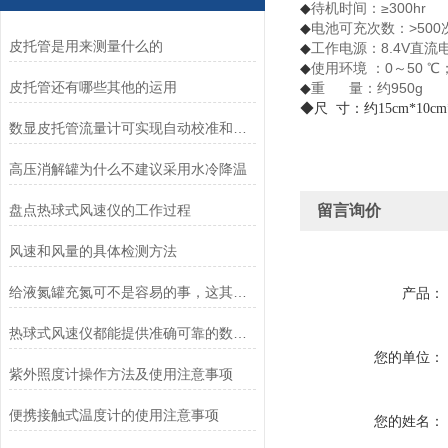
待机时间：≥300hr
◆
电池可充次数：>500
◆
皮托管是用来测量什么的
工作电源：8.4V直流
◆
使用环境 ：0～50 ℃
◆
皮托管还有哪些其他的运用
重 量：约950g
◆
◆尺 寸：约15cm*10c
数显皮托管流量计可实现自动校准和自动计算流速等功能
高压消解罐为什么不建议采用水冷降温
盘点热球式风速仪的工作过程
留言询价
风速和风量的具体检测方法
给液氮罐充氮可不是容易的事，这其中的门道你知道吗？
产品：
热球式风速仪都能提供准确可靠的数据支持
您的单位：
紫外照度计操作方法及使用注意事项
便携接触式温度计的使用注意事项
您的姓名：