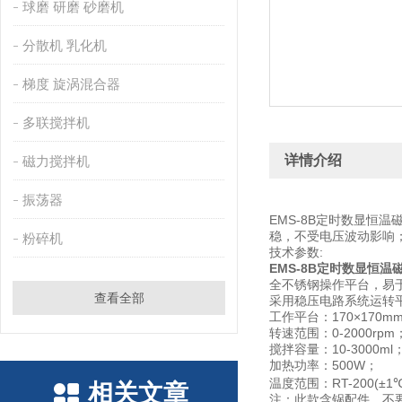
球磨 研磨 砂磨机
分散机 乳化机
梯度 旋涡混合器
多联搅拌机
详情介绍
磁力搅拌机
振荡器
EMS-8B定时数显恒
稳，不受电压波动影响
粉碎机
技术参数:
EMS-8B定时数显恒
全不锈钢操作平台，易
查看全部
采用稳压电路系统运转
工作平台：170×170m
转速范围：0-2000rpm
搅拌容量：10-3000ml
加热功率：500W；
温度范围：RT-200(±1℃
相关文章
注：此款含锅配件，不要