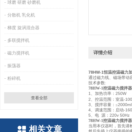
球磨 研磨 砂磨机
分散机 乳化机
梯度 旋涡混合器
多联搅拌机
详情介绍
磁力搅拌机
振荡器
78HW-1恒温控温磁力
通过磁力线、磁场带动
粉碎机
技术参数:
78HW-1控温磁力搅拌器
1
250W
、加热功率：
查看全部
2
-10
、控温范围：室温
3
2000ml
、搅拌容量：≤
4
-16
、调速范围：启动
5
220v 50Hz
、电
源：
78HW-1控温磁力搅拌器
当用本仪器时，首先请
相关文章
然后先插上仪器接插的