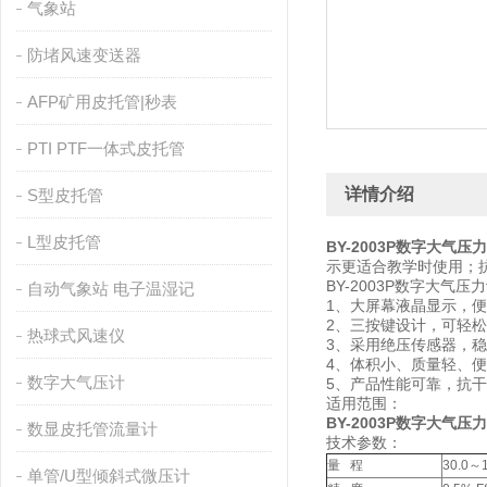
气象站
防堵风速变送器
AFP矿用皮托管|秒表
PTI PTF一体式皮托管
详情介绍
S型皮托管
L型皮托管
BY-2003P数字大气压
示更适合教学时使用；
BY-2003P数字大气
自动气象站 电子温湿记
1、大屏幕液晶显示，
2、三按键设计，可轻松
热球式风速仪
3、采用绝压传感器，
4、体积小、质量轻、
数字大气压计
5、产品性能可靠，抗
适用范围：
BY-2003P数字大气压
数显皮托管流量计
技术参数：
量 程
30.0～1
单管/U型倾斜式微压计