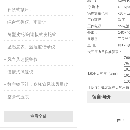
精 度
0.5% F
分 辨 率
0.1 Kp
补偿式微压计
温度测量范围
-20～1
工作环境
温度：-
综合气象仪、雨量计
工作电源
9V电池
外形尺寸
140×7
笛型皮托管|遮板式皮托管
显示屏
三位半
重 量
约19
温湿度表、温湿度记录仪
大气压力单位换算表：
76
风向风速报警仪
76
10
便携式风速仪
1标准大气压（atm）
10
1.0
数字微压计，皮托管风速风量仪
【备注】规定标准大气压值为1
空盒气压表
留言询价
查看全部
产品：