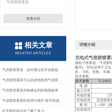
气溶胶喷雾器
查看全部
相关文章
详情介绍
RELATED ARTICLES
充电式气溶胶喷雾
微粒子喷雾器：气溶胶
酸等)。特别适用于卫
气溶胶喷雾器：如何通过技术创新提升喷雾效率与均匀性
库、飞机、轮船、车辆
技术参数
:
气溶胶喷雾器可以高效地喷洒气溶胶状的物质
技术参数
TL2003
电 源
气溶胶喷雾器所能够达到的预期效果
输入功率
药箱容量
2
药箱材质
高强度耐
气溶胶喷雾器的使用与维护,新手快速成长的关键
射 程
1—8米（
粒谱直径
杜瓦瓶的知识你了解了多少