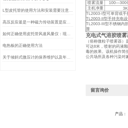
喷雾流量
100—30
主机净重
3K
L型皮托管的使用方法和安装需要注意的地方
TL2003-I型可单
TL2003-II型手
高压反应釜是一种磁力传动装置是应用于大型反应设备的典型创新
TL2003-III型不
显
如何正确使用皮托管风速风量仪：现场测量步骤与数据解读指南
充电式气溶胶喷雾
（俗称微粒子喷雾器）
电热板的正确使用方法
可达8米，喷射的药液
毒的效果。该机操作简
公共场所及各种污染对
关于倾斜式微压计的保养维护以及年检校准你都了解多少
留言询价
产品：