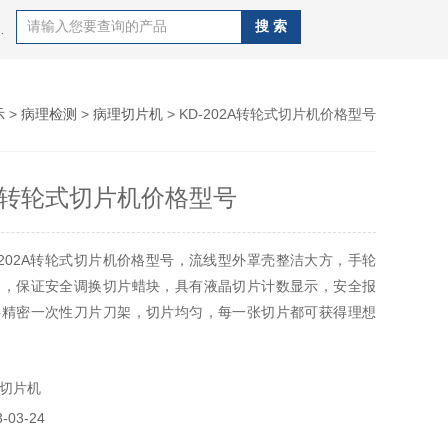
录仪，高压消解罐，风速报警仪，PM-3麦氏真空计,PM-4麦氏真空计,U形真空计等产品
示
>
病理检测
>
病理切片机
> KD-202A转轮式切片机价格型号
2A转轮式切片机价格型号
-202A转轮式切片机价格型号，流线型外罩壳整洁大方，手轮
定，保证安全调换切片蜡块，具有液晶切片计数显示，安全报
供精密一次性刀片刀架，切片均匀，每一张切片都可获得理想
切片机
03-24