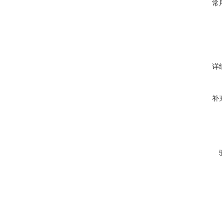
常
详
补