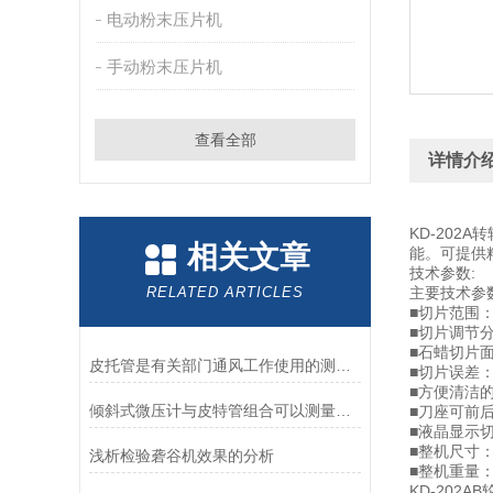
电动粉末压片机
手动粉末压片机
查看全部
详情介
KD-20
相关文章
能。可提供
技术参数:
RELATED ARTICLES
主要技术参
■切片范围：
■切片调节分
■石蜡切片面
皮托管是有关部门通风工作使用的测量仪器
■切片误差：
■方便清洁
倾斜式微压计与皮特管组合可以测量气体流速
■刀座可前
■液晶显示
■整机尺寸：3
浅析检验砻谷机效果的分析
■整机重量：2
KD-202