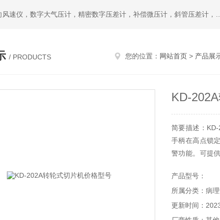
热门搜索：公司主要提供L型皮托管，S型皮托管，便携式风向风速仪，数字大气压计，精密数字压差计，补偿微压计，斜管压差计，空盒气压表，数字式微压差计，温湿度记
示
您的位置：
网站首页
>
产品展
/ PRODUCTS
KD-20
简要描述：KD
手柄在高点锁
警功能。可提
的切片效果。
产品型号：
所属分类：病理
更新时间：2023-