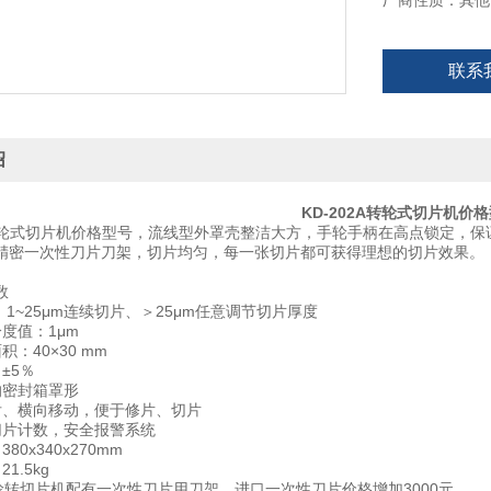
厂商性质：其他
联系
绍
KD-202A转轮式切片机价
2A转轮式切片机价格型号，流线型外罩壳整洁大方，手轮手柄在高点锁定，
精密一次性刀片刀架，切片均匀，每一张切片都可获得理想的切片效果。
数
 1~25μm连续切片、＞25μm任意调节切片厚度
度值：1μm
积：40×30 mm
±5％
的密封箱罩形
后、横向移动，便于修片、切片
切片计数，安全报警系统
80x340x270mm
1.5kg
AB轮转切片机配有一次性刀片用刀架、进口一次性刀片价格增加3000元.