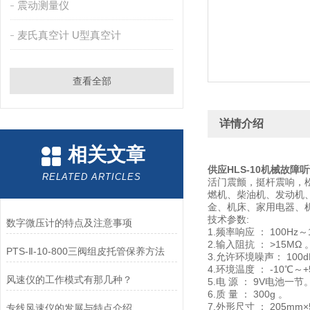
震动测量仪
麦氏真空计 U型真空计
查看全部
详情介绍
相关文章
供应HLS-10机械故障
RELATED ARTICLES
活门震颤，挺杆震响，
燃机、柴油机、发动机
金、机床、家用电器、
技术参数:
数字微压计的特点及注意事项
1.频率响应 ： 100Hz～1
2.输入阻抗 ： >15MΩ 
PTS-Ⅱ-10-800三阀组皮托管保养方法
3.允许环境噪声： 100d
4.环境温度 ： -10℃～
风速仪的工作模式有那几种？
5.电 源 ： 9V电池一节
6.质 量 ： 300g 。
7.外形尺寸 ： 205mm×
专线风速仪的发展与特点介绍