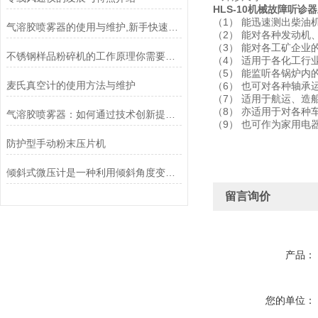
HLS-10机械故障听诊
（1） 能迅速测出柴
气溶胶喷雾器的使用与维护,新手快速成长的关键
（2） 能对各种发动
（3） 能对各工矿企业
不锈钢样品粉碎机的工作原理你需要知道
（4） 适用于各化工行
（5） 能监听各锅炉内
麦氏真空计的使用方法与维护
（6） 也可对各种轴承
（7） 适用于航运、造
（8） 亦适用于对各种
气溶胶喷雾器：如何通过技术创新提升喷雾效率与均匀性
（9） 也可作为家用电
防护型手动粉末压片机
倾斜式微压计是一种利用倾斜角度变化测量压力的传感器
留言询价
产品：
您的单位：