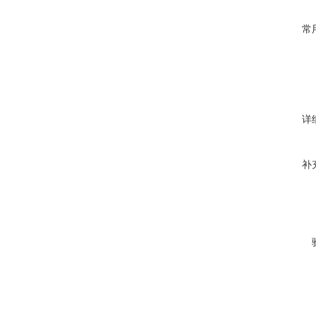
常
详
补