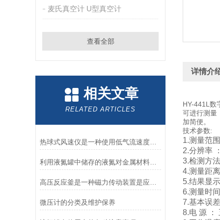
麦氏真空计 U型真空计
查看全部
详情介
相关文章
HY-44
RELATED ARTICLES
可进行测量
加简便。
技术参数:
1.测量范围 
热球式风速仪是一种使用低气流速度测试风速的仪器
2.分辨率 
3.检测方
利用液氮罐中储存的液氮对金属材料进行深冷处理
4.测量距离
5.结果显
高压反应釜是一种磁力传动装置是应用于大型反应设备的典型创新
6.测量时
7.基本误差
微压计的分类及维护保养
8.电 源 