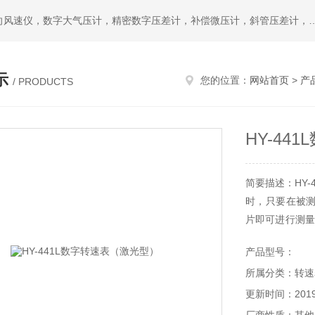
热门搜索：公司主要提供L型皮托管，S型皮托管，便携式风向风速仪，数字大气压计，精密数字压差计，补偿微压计，斜管压差计，空盒气压表，数字式微压差计，温湿度记
示
您的位置：
网站首页
>
产
/ PRODUCTS
HY-44
简要描述：HY
时，只要在被
片即可进行测量
难以靠近的场
产品型号：
简便。
所属分类：转速
更新时间：2019-