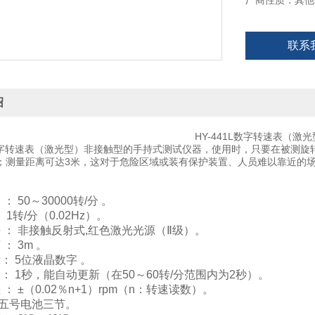
厂商性质：其他
联系
绍
HY-441L数字转速表（激
1L数字转速表（激光型）非接触型的手持式测试仪器，使用时，只要在被测
；测量距离可达3米，这对于危险区域或装有保护装置、人员难以靠近的
： 50～30000转/分 。
： 1转/分（0.02Hz）。
法 ： 非接触反射式,红色激光光源（Ⅱ级）。
 ： 3m 。
示： 5位液晶数字 。
间： 1秒，能自动更新（在50～60转/分范围内为2秒）。
 ： ±（0.02％n+1）rpm（n：转速读数）。
： 五号电池三节。