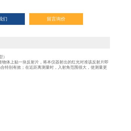
我们
留言询价
光型）
旋转物体上贴一块反射片，将本仪器射出的红光对准该反射片即
场合特别有效；在近距离测量时，入射角范围很大，使测量更