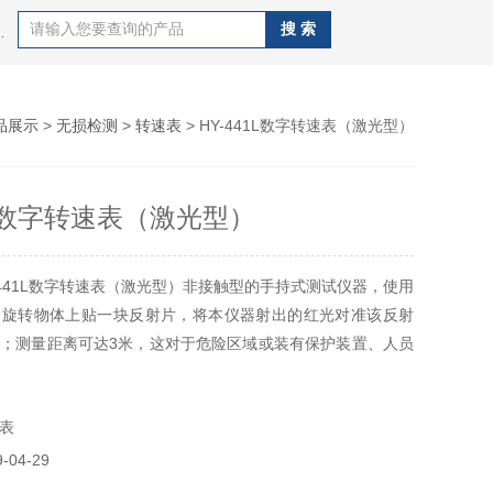
录仪，高压消解罐，风速报警仪，PM-3麦氏真空计,PM-4麦氏真空计,U形真空计等产品
品展示
>
无损检测
>
转速表
> HY-441L数字转速表（激光型）
1L数字转速表（激光型）
-441L数字转速表（激光型）非接触型的手持式测试仪器，使用
测旋转物体上贴一块反射片，将本仪器射出的红光对准该反射
；测量距离可达3米，这对于危险区域或装有保护装置、人员
合特别有效；在近距离测量时，入射角范围很大，使测量更加
表
04-29