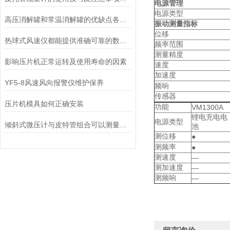
电源管理
电源类型
高压消解罐和常温消解罐的优缺点各是什么
振动测量指标
位移
热球式风速仪都能提供准确可靠的数据支持
频率范围
测量精度
影响压片机正常运转及使用寿命的因素
速度
加速度
YF5-8风速风向报警仪维护保养
频响
传感器
压片机模具如何正确安装
功能
VM1300A
锂电充电电
电源类型
倾斜式微压计与皮特管组合可以测量气体流速
池
测位移
●
测频率
●
测速度
—
测加速度
—
测频响
—