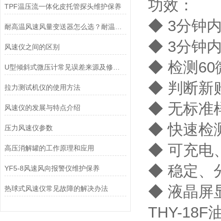
功效：
TPF温压流一体化皮托管探头维护保养
◆ 3分钟
耐高温风速风量变送器怎么选？耐温等级、精度与输出信号全解析
◆ 3分钟
风速仪之间的区别
◆ 检测6
U型倾斜式微压计常见误差来源及修正方法
◆ 判断新
拉力测试机仪的使用方法
◆ 无标
风速仪的发展与特点介绍
◆ 快速检
压力风速仪参数
◆ 可充电
高压消解罐的工作原理和应用
◆ 稳定、
YF5-8风速风向报警仪维护保养
◆ 液晶屏
热球式风速仪常见故障的解决办法
THY-18