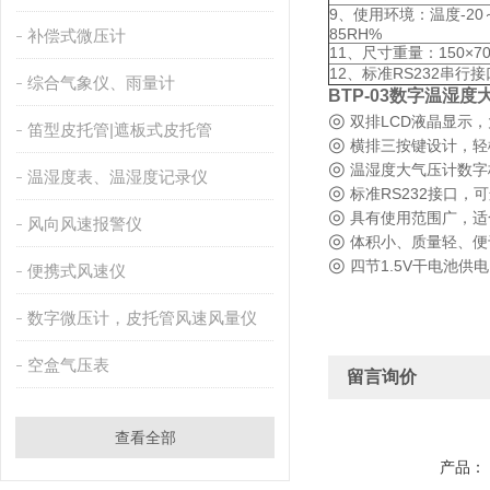
9、使用环境：温度-20
85RH%
补偿式微压计
11、尺寸重量：150×70
12、标准RS232串行接
综合气象仪、雨量计
BTP-03数字温湿
◎
双排LCD液晶显示
笛型皮托管|遮板式皮托管
◎
横排三按键设计，轻
◎
温湿度大气压计数字
温湿度表、温湿度记录仪
◎
标准RS232接口，
◎
具有使用范围广，适
风向风速报警仪
◎
体积小、质量轻、便
◎
四节1.5V干电池供
便携式风速仪
数字微压计，皮托管风速风量仪
空盒气压表
留言询价
查看全部
产品：