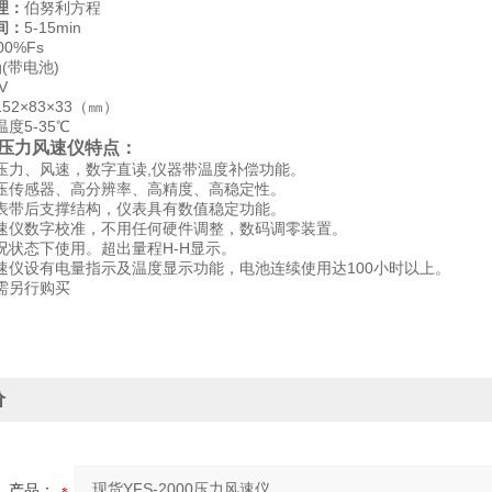
理：
伯努利方程
间：
5-15min
00%Fs
g(带电池)
V
152×83×33
（㎜）
温度5-35℃
00压力风速仪
特点：
压力、风速，数字直读,仪器带温度补偿功能。
压传感器、高分辨率、高精度、高稳定性。
表带后支撑结构，仪表具有数值稳定功能。
速仪数字校准，不用任何硬件调整，数码调零装置。
况状态下使用。超出量程H-H显示。
速仪设有电量指示及温度显示功能，电池连续使用达100小时以上。
需另行购买
价
产品：