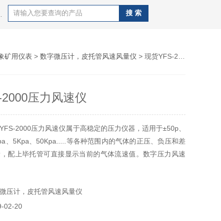
录仪，高压消解罐，风速报警仪，PM-3麦氏真空计,PM-4麦氏真空计,U形真空计等产品
象矿用仪表
>
数字微压计，皮托管风速风量仪
> 现货YFS-2000压力风速仪
-2000压力风速仪
FS-2000压力风速仪属于高稳定的压力仪器，适用于±50p、
00pa、5Kpa、50Kpa.....等各种范围内的气体的正压、负压和差
量，配上毕托管可直接显示当前的气体流速值。数字压力风速
测站、实验室、医药卫生、建筑空调供暖、通风、无尘室测试
想仪器。
微压计，皮托管风速风量仪
02-20