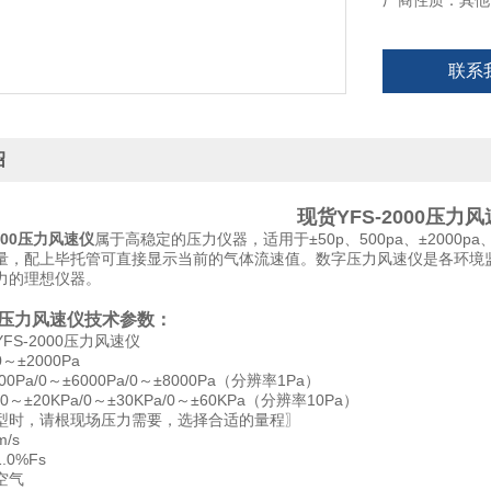
厂商性质：其他
联系
绍
现货YFS-2000压力
000压力风速仪
属于高稳定的压力仪器，适用于±50p、500pa、±2000pa
量，配上毕托管可直接显示当前的气体流速值。数字压力风速仪是各环境
力的理想仪器。
000压力风速仪技术参数：
YFS-2000压力风速仪
0～±2000Pa
0Pa/0～±6000Pa/0～±8000Pa（分辨率1Pa）
/0～±20KPa/0～±30KPa/0～±60KPa（分辨率10Pa）
型时，请根现场压力需要，选择合适的量程〗
m/s
1.0%Fs
空气