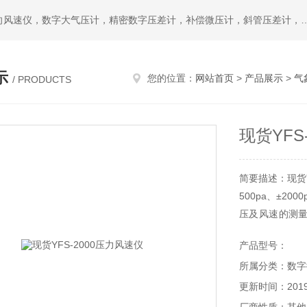
热门搜索：公司主要提供L型皮托管，S型皮托管，便携式风向风速仪，数字大气压计，精密数字压差计，补偿微压计，斜管压差计，空盒气压表，数字式微压差计，温湿度记
示
您的位置：
网站首页
>
产品展示
>
气
/ PRODUCTS
现货YFS
简要描述：现货Y
500pa、±20
压及风速的测
仪是各环境监
产品型号：
或标定压力的理
所属分类：数字
更新时间：2019-