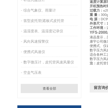
速度计算原
开机预热时
综合气象仪、雨量计
过载力：
≤2
重 量：
300
电 源：
DC9
笛型皮托管|遮板式皮托管
外形尺寸：
工作环境：
温湿度表、温湿度记录仪
YFS-20
液晶显示，
风向风速报警仪
康宇公司微
便携式、仪
数字压力风
便携式风速仪
适合各种工
数字压力风
数字微压计，皮托管风速风量仪
注：
皮托管
空盒气压表
留言询
查看全部