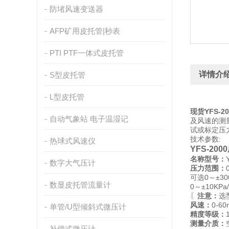
防堵风速变送器
AFP矿用皮托管|秒表
PTI PTF一体式皮托管
详情介
S型皮托管
L型皮托管
现货YFS-2
自动气象站 电子温湿记
及风速的测
试或标定压
技术参数:
热球式风速仪
YFS-2
名称型号：
数字大气压计
压力范围：
可选0～±300
数显皮托管流量计
0～±10KPa
〖
注意：
选
风速：
0-60
单管/U型倾斜式微压计
精度等级：
测量介质：
补偿式微压计