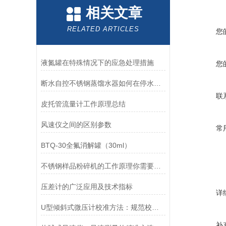
相关文章
RELATED ARTICLES
您
液氮罐在特殊情况下的应急处理措施
您
断水自控不锈钢蒸馏水器如何在停水状态下实现自动断电保护
联
皮托管流量计工作原理总结
风速仪之间的区别参数
常
BTQ-30全氟消解罐（30ml）
不锈钢样品粉碎机的工作原理你需要知道
压差计的广泛应用及技术指标
详
U型倾斜式微压计校准方法：规范校准流程，维持设备长期测量精度
补