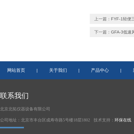
上一篇：
FYF-1轻
下一篇：
GFA-3低
网站首页
关于我们
产品中心
|
|
|
联系我们
北京北拓仪器设备有限公司
公司地址：北京市丰台区成寿寺路5号楼18层1802 技术支持：
环保在线